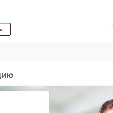
ны
цию