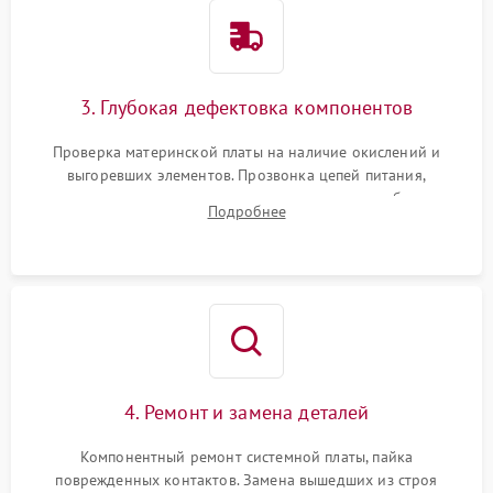
3. Глубокая дефектовка компонентов
Проверка материнской платы на наличие окислений и
выгоревших элементов. Прозвонка цепей питания,
тестирование приводных моторов колес и турбины
Подробнее
всасывания. Оценка состояния оптических и инфракрасных
датчиков, а также механизма лазерного дальномера.
4. Ремонт и замена деталей
Компонентный ремонт системной платы, пайка
поврежденных контактов. Замена вышедших из строя