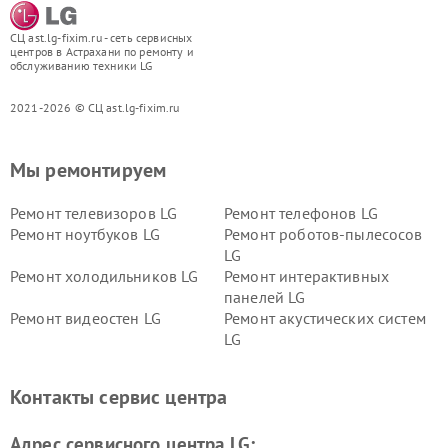
СЦ ast.lg-fixim.ru - сеть сервисных
центров в Астрахани по ремонту и
обслуживанию техники LG
2021-2026 © СЦ ast.lg-fixim.ru
Мы ремонтируем
Ремонт телевизоров LG
Ремонт телефонов LG
Ремонт ноутбуков LG
Ремонт роботов-пылесосов
LG
Ремонт холодильников LG
Ремонт интерактивных
панелей LG
Ремонт видеостен LG
Ремонт акустических систем
LG
Ремонт портативных акустик
Ремонт камер
LG
видеонаблюдения LG
Контакты сервис центра
Ремонт морозильных камер
Ремонт вертикальных
LG
пылесосов LG
Адрес сервисного центра LG: