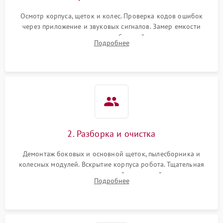
Осмотр корпуса, щеток и колес. Проверка кодов ошибок
через приложение и звуковых сигналов. Замер емкости
аккумулятора и тестирование базовой станции зарядки.
Подробнее
Оценка работы лидара, бампера и датчиков падения для
локализации неисправности.
2. Разборка и очистка
Демонтаж боковых и основной щеток, пылесборника и
колесных модулей. Вскрытие корпуса робота. Тщательная
очистка внутренних полостей, шестерней и плат от
Подробнее
скопившейся пыли, волос и шерсти животных с
использованием сжатого воздуха и щеток.