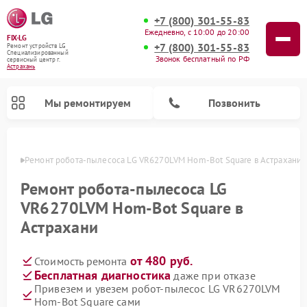
+7 (800) 301-55-83
Ежедневно, с 10:00 до 20:00
FIX-LG
+7 (800) 301-55-83
Ремонт устройств LG
Специализированный
Звонок бесплатный по РФ
cервисный центр г.
Астрахань
Мы ремонтируем
Позвонить
ахани
Ремонт робота-пылесоса LG VR6270LVM Hom-Bot Square в Астрахани
Ремонт робота-пылесоса LG
VR6270LVM Hom-Bot Square в
Астрахани
от 480 руб.
Стоимость ремонта
Бесплатная диагностика
даже при отказе
Привезем и увезем робот-пылесос LG VR6270LVM
Ремонт камер видеонаблюдения LG
Ремонт вертикальных пылесосов LG
Ремонт интерактивных панелей LG
Ремонт портативных колонок LG
Ремонт домашних кинотеатров LG
Ремонт посудомоечных машин LG
Ремонт микроволновых печей LG
Ремонт портативных акустик LG
Ремонт музыкальных центров LG
Hom-Bot Square сами