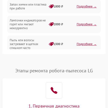
Неисправность резервуаров и систем подачи воды
Запах химии или пластика
1800 ₽
Подробнее →
при работе
Проблемы с механикой
Лампочки индикаторов не
горят или мигают
2000 ₽
Подробнее →
Батарея
некорректно
Режим работы
Пыль или волосы
застревают в щетках
1500 ₽
Подробнее →
слишком часто
Программные сбои
Этапы ремонта робота-пылесоса LG
1. Первичная диагностика