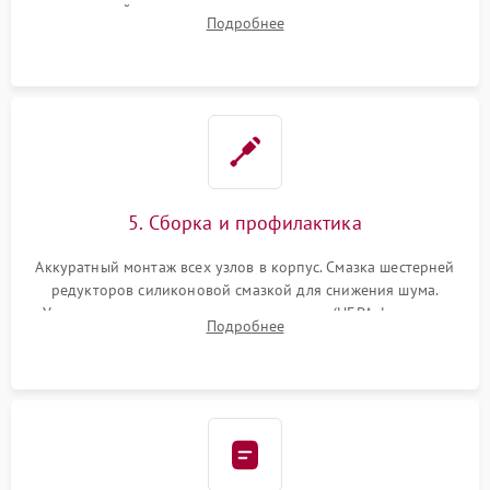
двигателей, изношенного аккумулятора, неисправного
Подробнее
лидара или помпы подачи воды. Восстановление шлейфов и
устранение последствий попадания влаги.
5. Сборка и профилактика
Аккуратный монтаж всех узлов в корпус. Смазка шестерней
редукторов силиконовой смазкой для снижения шума.
Установка новых расходных материалов (HEPA-фильтров,
Подробнее
микрофибры, щеток). Надежная фиксация разъемов и
проверка герметичности водяного контура.