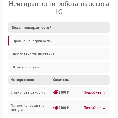
Неисправности робота-пылесоса
LG
Виды неисправностей
Прочие неисправности
Неисправность движения
Общие поломки
Неисправности
Стоимость
Неисправность датчиков
Сильно греется корпус
2200 ₽
Подробнее →
Неисправность программного обеспечения
Появление трещин на
Проблемы с сигналом
2500 ₽
Подробнее →
корпуса