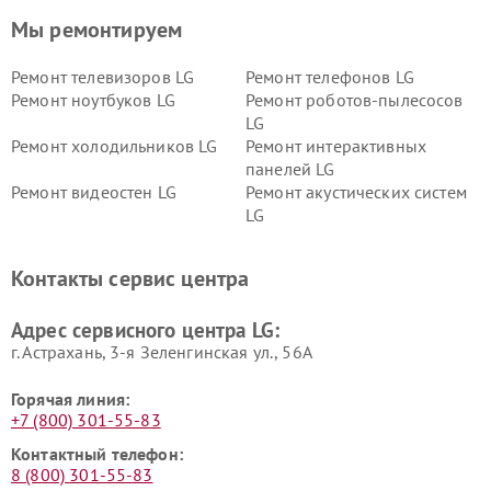
Мы ремонтируем
Ремонт телевизоров LG
Ремонт телефонов LG
Ремонт ноутбуков LG
Ремонт роботов-пылесосов
LG
Ремонт холодильников LG
Ремонт интерактивных
панелей LG
Ремонт видеостен LG
Ремонт акустических систем
LG
Ремонт портативных акустик
Ремонт камер
LG
видеонаблюдения LG
Контакты сервис центра
Ремонт морозильных камер
Ремонт вертикальных
LG
пылесосов LG
Адрес сервисного центра LG:
г. Астрахань, 3-я Зеленгинская ул., 56А
Горячая линия:
+7 (800) 301-55-83
Контактный телефон:
8 (800) 301-55-83