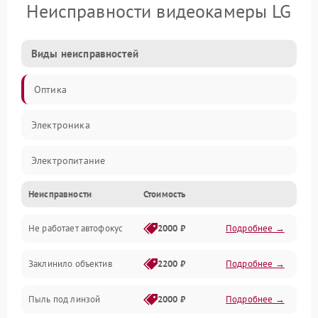
Неисправности видеокамеры LG
Виды неисправностей
Оптика
Электроника
Электропитание
Неисправности
Стоимость
Видео
Не работает автофокус
2000 ₽
Подробнее →
Хранение данных
Заклинило объектив
2200 ₽
Подробнее →
Программное обеспечение
Пыль под линзой
2000 ₽
Подробнее →
Механические повреждения