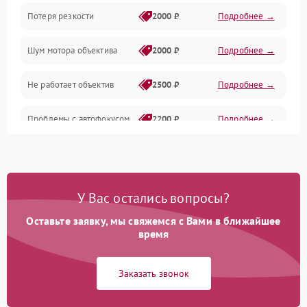
Потеря резкости
2000 ₽
Подробнее →
Аудио
Шум мотора объектива
2000 ₽
Подробнее →
Не работает объектив
2500 ₽
Подробнее →
Проблемы с автофокусом
2200 ₽
Подробнее →
Не открывается крышка
1000 ₽
Подробнее →
объектива
У Вас остались вопросы?
Плохое качество
2500 ₽
Подробнее →
изображения
Оставьте заявку, мы свяжемся с Вами в ближайшее
время
Не работает зум
2200 ₽
Подробнее →
Заказать звонок
Не работает стабилизация
2300 ₽
Подробнее →
изображения