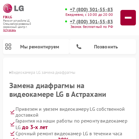
+7 (800) 301-55-83
Ежедневно, с 10:00 до 20:00
FIX-LG
+7 (800) 301-55-83
Ремонт устройств LG
Специализированный
Звонок бесплатный по РФ
cервисный центр г.
Астрахань
Мы ремонтируем
Позвонить
ахани
Видеокамера LG замена диафрагмы
Замена диафрагмы на
видеокамере LG в Астрахани
Привезем и увезем видеокамеру LG собственной
доставкой
Гарантия на наши работы по ремонту видеокамер
до 3-х лет
LG
Ремонт портативных акустик LG
Ремонт музыкальных центров LG
Ремонт домашних кинотеатров LG
Ремонт посудомоечных машин LG
Ремонт микроволновых печей LG
Ремонт камер видеонаблюдения LG
Ремонт вертикальных пылесосов LG
Ремонт интерактивных панелей LG
Ремонт портативных колонок LG
Срочный ремонт видеокамер LG в течении часа