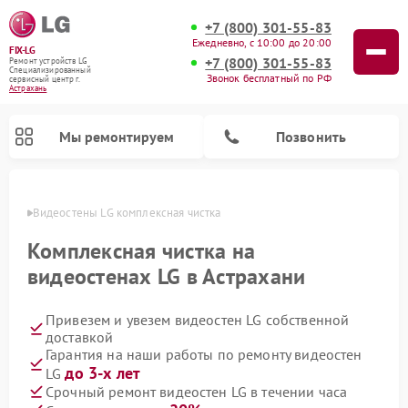
+7 (800) 301-55-83
Ежедневно, с 10:00 до 20:00
FIX-LG
+7 (800) 301-55-83
Ремонт устройств LG
Специализированный
Звонок бесплатный по РФ
cервисный центр г.
Астрахань
Мы ремонтируем
Позвонить
ахани
Видеостены LG комплексная чистка
Комплексная чистка на
видеостенах LG в Астрахани
Привезем и увезем видеостен LG собственной
доставкой
Гарантия на наши работы по ремонту видеостен
до 3-х лет
LG
Ремонт камер видеонаблюдения LG
Ремонт вертикальных пылесосов LG
Ремонт портативных колонок LG
Ремонт домашних кинотеатров LG
Ремонт посудомоечных машин LG
Ремонт микроволновых печей LG
Ремонт интерактивных панелей LG
Ремонт портативных акустик LG
Ремонт музыкальных центров LG
Срочный ремонт видеостен LG в течении часа