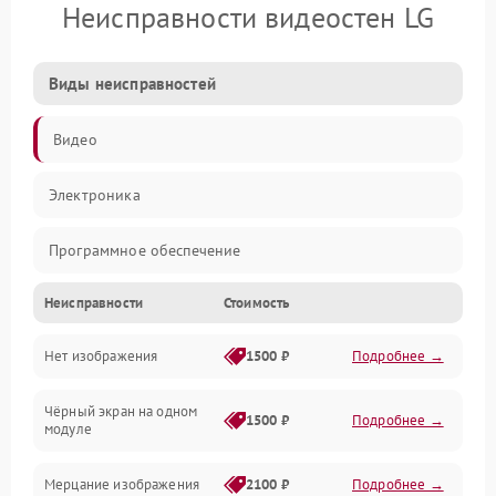
Неисправности видеостен LG
Виды неисправностей
Видео
Электроника
Программное обеспечение
Неисправности
Стоимость
Калибровка
Нет изображения
1500 ₽
Подробнее →
Электропитание
Чёрный экран на одном
Аппаратная
1500 ₽
Подробнее →
модуле
Механические повреждения
Мерцание изображения
2100 ₽
Подробнее →