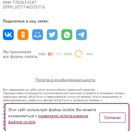
ИНН 7702633247
ОГРН 1077746335776
Поделиться в соц. сетях:
Мы принимаем
все формы оплаты
Политика конфиденциальности
Вся информация на сайте носит исключительно справочный характер.
Товарные знаки используются исключительно для описания устройств, в отношении которых
сервисные центры ast.lg-fixim.ru предоставляют услуги по ремонту. Услуги оказываются в
неавторизованных сервисных центрах ast.lg-fixim.ru, которые не связаны с
правообладателями товарных знаков или их официальными представителями.
Ремонт осуществляется для устройств, уже введенных в гражданский оборот в соответствии
Этот сайт использует файлы cookie. Вы можете
со статьей 1487 ГК РФ.
Использование товарных знаков не преследует цели индивидуализации услуг или введения
ознакомиться с
правилами использования
Согласен
потребителей в заблуждение, а служит для информирования о предоставляемых услугах по
ремонту техники указанных брендов.
файлов cookie
Представленная на сайте информация не является публичной офертой, определяемой
положениями Статьи 437(2) Гражданского кодекса РФ