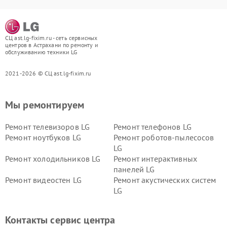
СЦ ast.lg-fixim.ru - сеть сервисных
центров в Астрахани по ремонту и
обслуживанию техники LG
2021-2026 © СЦ ast.lg-fixim.ru
Мы ремонтируем
Ремонт телевизоров LG
Ремонт телефонов LG
Ремонт ноутбуков LG
Ремонт роботов-пылесосов
LG
Ремонт холодильников LG
Ремонт интерактивных
панелей LG
Ремонт видеостен LG
Ремонт акустических систем
LG
Ремонт портативных акустик
Ремонт камер
LG
видеонаблюдения LG
Контакты сервис центра
Ремонт морозильных камер
Ремонт вертикальных