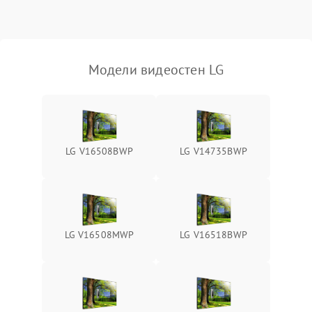
Модели видеостен LG
LG V16508BWP
LG V14735BWP
LG V16508MWP
LG V16518BWP